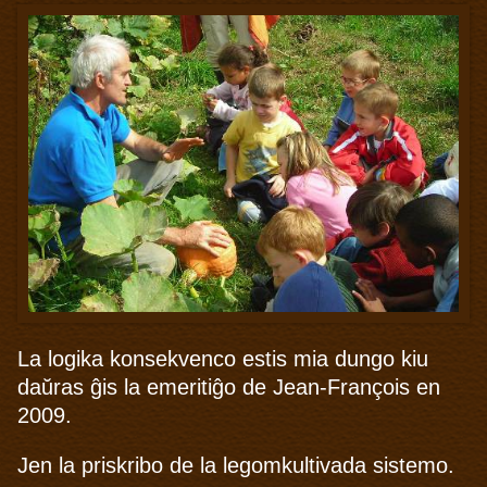
La logika
konsekvenco estis
mia dungo
kiu
daŭras
ĝis
la
emeritiĝo
de Jean
-
François
en
2009
.
Jen la
priskribo
de
la
legomkultivada
sistemo
.