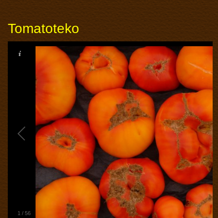
Tomatoteko
1
/
56