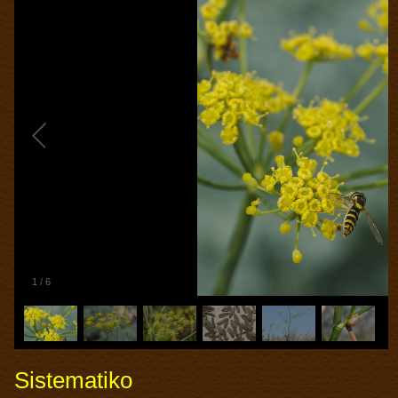
1
/
6
Sistematiko