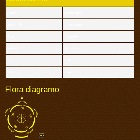
branĉo
spermatofitoj
subbranĉo
angiospermoj
klaso
dukotiledono
subklaso
liberpetalulo
ordo
apialoj
familio
apiacoj
Flora diagramo