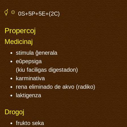
0S+5P+5E+(
2C
)
Propercoj
Medicinaj
stimula ĝenerala
eŭpepsiga
(kiu faciligas digestadon)
karminativa
rena eliminado de akvo (radiko)
laktigenza
Drogoj
frukto seka