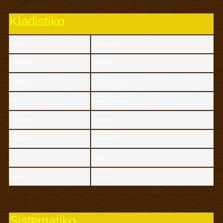
Kladistiko
branĉo
Spermatofitoj
subbranĉo
Antofitinoj
superklaso
trikolpoj (eŭdikot)
klaso
trikolpoj evoluitaj
subklaso
Asteridoj
superordo
eŭrozidoj II
ordo
Apialoj
familio
Apiaceae
Sistematiko