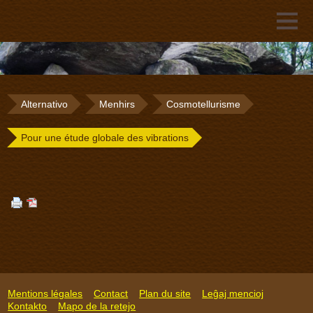
Alternativo
Menhirs
Cosmotellurisme
Pour une étude globale des vibrations
Mentions légales
Contact
Plan du site
Leĝaj mencioj
Kontakto
Mapo de la retejo