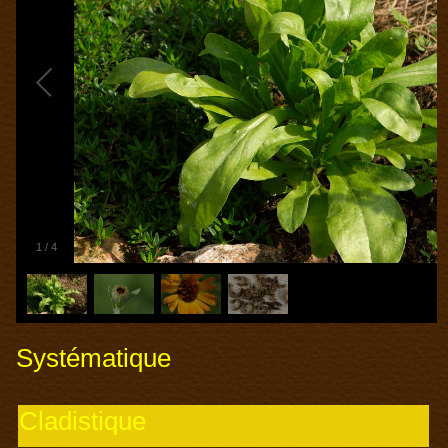
1
/
4
Systématique
Cladistique