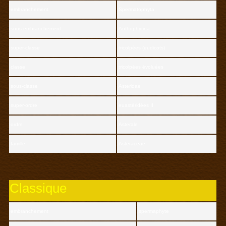
embranchement
Spermatophyta
sous-embranchement
Anthophytina
super-classe
tricolpées (eudicots)
classe
tricolpées évoluées
sous-classe
Asteridae
super-ordre
euastéridées II
ordre
Asterale
famille
Asteraceae
Classique
embranchement
spermaphyte