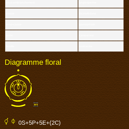
sous-embranchement
angiosperme
classe
dicotylédone
sous-classe
gamopétale
ordre
campanale
famille
astéracée
Diagramme floral
0S+5P+5E+(
2C
)