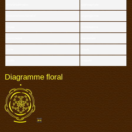
embranchement
spermaphyte
sous-embranchement
angiosperme
classe
dicotylédone
sous-classe
dialypétale
ordre
rosale
famille
rosacée
Diagramme floral