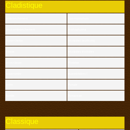
Cladistique
embranchement
Spermatophyta
sous-embranchement
Anthophytina
super-classe
tricolpées (eudicots)
classe
tricolpées évoluées
sous-classe
Rosidae
super-ordre
euastéridées I
ordre
Rosale
famille
Rosaceae
Classique