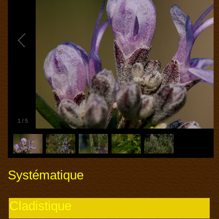
1
/
5
Systématique
Cladistique