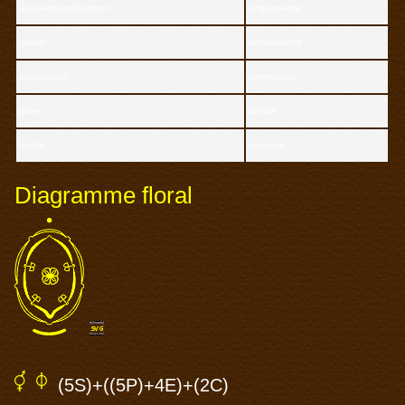
sous-embranchement
angiosperme
classe
dicotylédone
sous-classe
gamopétale
ordre
lamiale
famille
lamiacée
Diagramme floral
(5S)+((5P)+4E)+(
2C
)