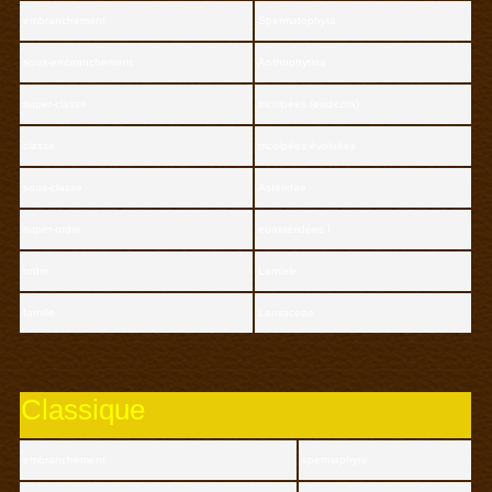
embranchement
Spermatophyta
sous-embranchement
Anthophytina
super-classe
tricolpées (eudicots)
classe
tricolpées évoluées
sous-classe
Asteridae
super-ordre
euastéridées I
ordre
Lamiale
famille
Lamiaceae
Classique
embranchement
spermaphyte